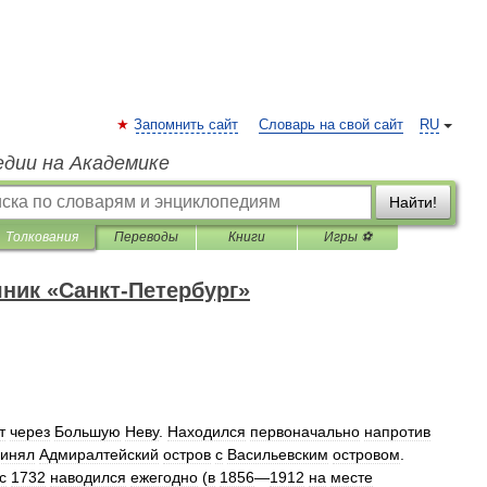
Запомнить сайт
Словарь на свой сайт
RU
едии на Академике
Найти!
Толкования
Переводы
Книги
Игры ⚽
ник «Санкт-Петербург»
т
через
Большую
Неву
.
Находился
первоначально
напротив
динял
Адмиралтейский
остров
с
Васильевским
островом
.
с
1732
наводился
ежегодно
(
в
1856
—
1912
на
месте