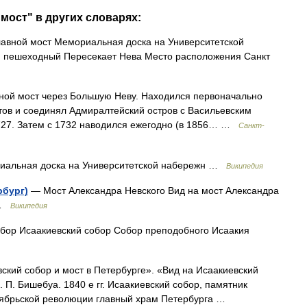
мост" в других словарях:
авной мост Мемориальная доска на Университетской
, пешеходный Пересекает Нева Место расположения Санкт
 мост через Большую Неву. Находился первоначально
ов и соединял Адмиралтейский остров с Васильевским
1727. Затем с 1732 наводился ежегодно (в 1856… …
Санкт-
альная доска на Университетской набережн …
Википедия
рбург)
— Мост Александра Невского Вид на мост Александра
д …
Википедия
ор Исаакиевский собор Собор преподобного Исаакия
кий собор и мост в Петербурге». «Вид на Исаакиевский
 П. Бишебуа. 1840 е гг. Исаакиевский собор, памятник
ктябрьской революции главный храм Петербурга …