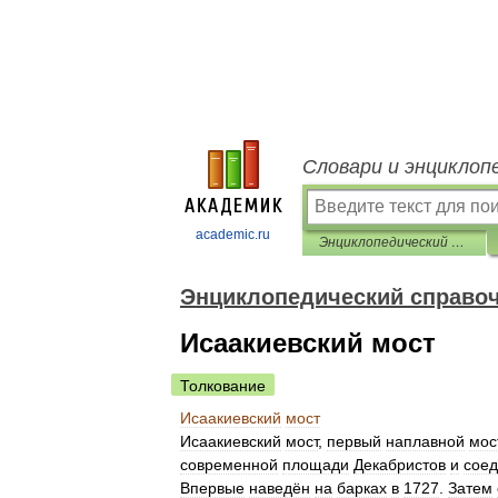
Словари и энциклоп
academic.ru
Энциклопедический справочник «Санкт-Петербург»
Энциклопедический справоч
Исаакиевский мост
Толкование
Исаакиевский
мост
Исаакиевский
мост
,
первый
наплавной
мос
современной
площади
Декабристов
и
сое
Впервые
наведён
на
барках
в
1727
.
Затем