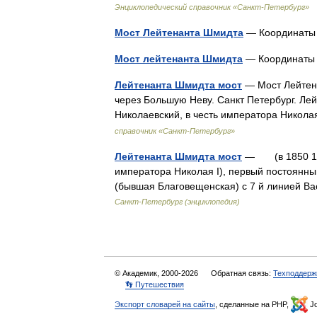
Энциклопедический справочник «Санкт-Петербург»
Мост Лейтенанта Шмидта
— Координат
Мост лейтенанта Шмидта
— Координат
Лейтенанта Шмидта мост
— Мост Лейтен
через Большую Неву. Санкт Петербург. Ле
Николаевский, в честь императора Никол
справочник «Санкт-Петербург»
Лейтенанта Шмидта мост
— (в 1850 1855
императора Николая I), первый постоянны
(бывшая Благовещенская) с 7 й линией Ва
Санкт-Петербург (энциклопедия)
© Академик, 2000-2026
Обратная связь:
Техподдерж
👣 Путешествия
Экспорт словарей на сайты
, сделанные на PHP,
Jo