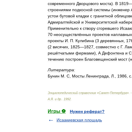
современного
Дворцового
моста
).
В
1819
строениями
подкосной
системы
(
инженер
устои
бутовой
кладки
с
гранитной
облицов
Адмиралтейской
и
Университетской
набер
Применительно
к
створу
сгоревшего
Исаак
70
неосуществлённых
проектов
наплавных
проекты
И
.
П
.
Кулибина
(
3
деревянных
,
17
(
2
висячих
,
1825
—
1827
,
совместно
с
Г
.
Ла
решётчатыми
фермами
),
А
Дефонтена
и
С
течению
построен
Благовещенский
мост
(
Литература:
Бунин
М
.
С
,
Мосты
Ленинграда
,
Л
.,
1986
,
с
Энциклопедический
справочник
«
Санкт
-
Петербург
». 
А
.
Я
.
и
др
.
.
1992
.
Игры ⚽
Нужен реферат?
Исаакиевская площадь